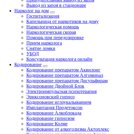
Вывод из запоя в стационаре
Нарколог на дом
Госпитализация
Капельница от наркотиков на дому
Наркологическая помощь
Наркологическая скорая
Помощь при передозировке
Прием нарколога
Снятие ломки
УБОД
Консультация нарколога онлайн
Кодирование
Кодирование препаратом Аквилонг
Кодирование препаратом Алгоминал
Кодирование препаратом Дисульфирам
Кодирование Двойной Блок
Электроимпульсная психотерапия
Эриксоновский гипноз
Кодирование иглоукалыванием
Имплантация Продетоксон
Кодирование Алкоблокада
Кодирование гипнозом
Кодирование Колме
Кодирование от алкоголизма Актоплекс