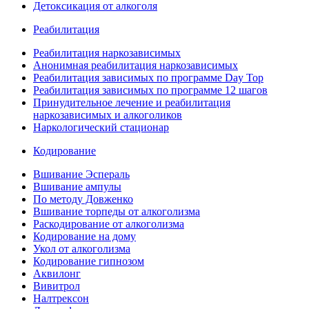
Детоксикация от алкоголя
Реабилитация
Реабилитация наркозависимых
Анонимная реабилитация наркозависимых
Реабилитация зависимых по программе Day Top
Реабилитация зависимых по программе 12 шагов
Принудительное лечение и реабилитация
наркозависимых и алкоголиков
Наркологический стационар
Кодирование
Вшивание Эспераль
Вшивание ампулы
По методу Довженко
Вшивание торпеды от алкоголизма
Раскодирование от алкоголизма
Кодирование на дому
Укол от алкоголизма
Кодирование гипнозом
Аквилонг
Вивитрол
Налтрексон