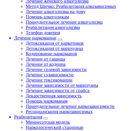
Лечение женского алкоголизма
Метод Шичко: Реабилитация алкозависимых
Лечение алкоголизма на дому
Помощь алкоголикам
Принудительное лечение алкоголизма
Реабилитация алкоголизма
Телефон доверия
Лечение наркомании
Детоксикация от наркотиков
Детоксикация от марихуаны
Кодирование наркоманов
Лечение от гашиша
Лечение от кодеина
Лечение солевой зависимости
Лечение созависимости
Лечение токсикомании
Лечение зависимости от марихуаны
Лечение зависимости от спайса
Лекарственная зависимость
Помощь наркоманам
Принудительное лечение наркозависимости
Ресоциализация наркозависимых
Реабилитация
Миннесотская модель
Наркологический стационар