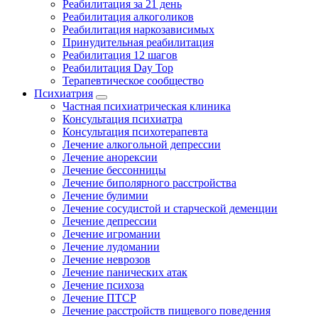
Реабилитация за 21 день
Реабилитация алкоголиков
Реабилитация наркозависимых
Принудительная реабилитация
Реабилитация 12 шагов
Реабилитация Day Top
Терапевтическое сообщество
Психиатрия
Частная психиатрическая клиника
Консультация психиатра
Консультация психотерапевта
Лечение алкогольной депрессии
Лечение анорексии
Лечение бессонницы
Лечение биполярного расстройства
Лечение булимии
Лечение сосудистой и старческой деменции
Лечение депрессии
Лечение игромании
Лечение лудомании
Лечение неврозов
Лечение панических атак
Лечение психоза
Лечение ПТСР
Лечение расстройств пищевого поведения