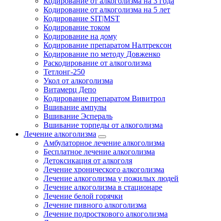
Кодирование от алкоголизма на 3 года
Кодирование от алкоголизма на 5 лет
Кодирование SIT|MST
Кодирование током
Кодирование на дому
Кодирование препаратом Налтрексон
Кодирование по методу Довженко
Раскодирование от алкоголизма
Тетлонг-250
Укол от алкоголизма
Витамерц Депо
Кодирование препаратом Вивитрол
Вшивание ампулы
Вшивание Эспераль
Вшивание торпеды от алкоголизма
Лечение алкоголизма
Амбулаторное лечение алкоголизма
Бесплатное лечение алкоголизма
Детоксикация от алкоголя
Лечение хронического алкоголизма
Лечение алкоголизма у пожилых людей
Лечение алкоголизма в стационаре
Лечение белой горячки
Лечение пивного алкоголизма
Лечение подросткового алкоголизма