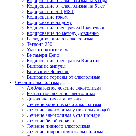
Кодирование от алкоголизма на 3 года
Кодирование от алкоголизма на 5 лет
Кодирование SIT|MST
Кодирование током
Кодирование на дому
Кодирование препаратом Налтрексон
Кодирование по методу Довженко
Раскодирование от алкоголизма
Тетлонг-250
Укол от алкоголизма
Витамерц Депо
Кодирование препаратом Вивитрол
Вшивание ампулы
Вшивание Эспераль
Вшивание торпеды от алкоголизма
Лечение алкоголизма
Амбулаторное лечение алкоголизма
Бесплатное лечение алкоголизма
Детоксикация от алкоголя
Лечение хронического алкоголизма
Лечение алкоголизма у пожилых людей
Лечение алкоголизма в стационаре
Лечение белой горячки
Лечение пивного алкоголизма
Лечение подросткового алкоголизма