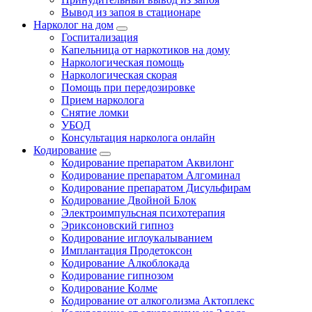
Вывод из запоя в стационаре
Нарколог на дом
Госпитализация
Капельница от наркотиков на дому
Наркологическая помощь
Наркологическая скорая
Помощь при передозировке
Прием нарколога
Снятие ломки
УБОД
Консультация нарколога онлайн
Кодирование
Кодирование препаратом Аквилонг
Кодирование препаратом Алгоминал
Кодирование препаратом Дисульфирам
Кодирование Двойной Блок
Электроимпульсная психотерапия
Эриксоновский гипноз
Кодирование иглоукалыванием
Имплантация Продетоксон
Кодирование Алкоблокада
Кодирование гипнозом
Кодирование Колме
Кодирование от алкоголизма Актоплекс