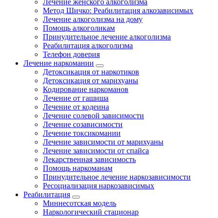
Лечение женского алкоголизма
Метод Шичко: Реабилитация алкозависимых
Лечение алкоголизма на дому
Помощь алкоголикам
Принудительное лечение алкоголизма
Реабилитация алкоголизма
Телефон доверия
Лечение наркомании
Детоксикация от наркотиков
Детоксикация от марихуаны
Кодирование наркоманов
Лечение от гашиша
Лечение от кодеина
Лечение солевой зависимости
Лечение созависимости
Лечение токсикомании
Лечение зависимости от марихуаны
Лечение зависимости от спайса
Лекарственная зависимость
Помощь наркоманам
Принудительное лечение наркозависимости
Ресоциализация наркозависимых
Реабилитация
Миннесотская модель
Наркологический стационар