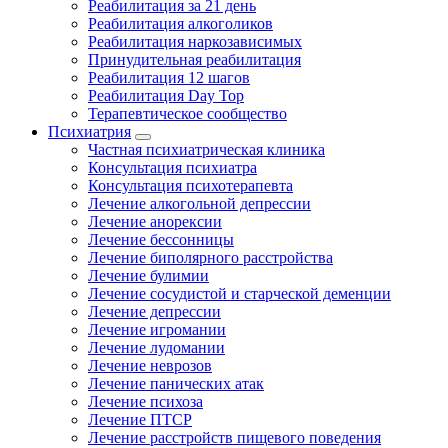
Реабилитация за 21 день
Реабилитация алкоголиков
Реабилитация наркозависимых
Принудительная реабилитация
Реабилитация 12 шагов
Реабилитация Day Top
Терапевтическое сообщество
Психиатрия
Частная психиатрическая клиника
Консультация психиатра
Консультация психотерапевта
Лечение алкогольной депрессии
Лечение анорексии
Лечение бессонницы
Лечение биполярного расстройства
Лечение булимии
Лечение сосудистой и старческой деменции
Лечение депрессии
Лечение игромании
Лечение лудомании
Лечение неврозов
Лечение панических атак
Лечение психоза
Лечение ПТСР
Лечение расстройств пищевого поведения