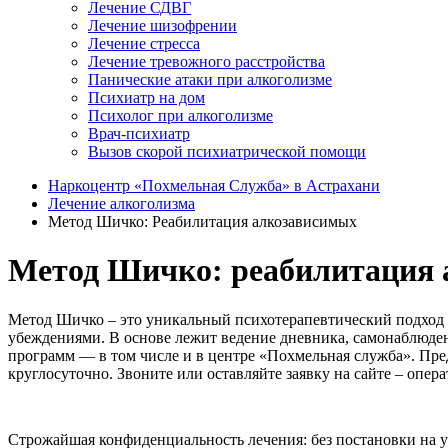
Лечение СДВГ
Лечение шизофрении
Лечение стресса
Лечение тревожного расстройства
Панические атаки при алкоголизме
Психиатр на дом
Психолог при алкоголизме
Врач-психиатр
Вызов скорой психиатрической помощи
Наркоцентр «Похмельная Служба» в Астрахани
Лечение алкоголизма
Метод Шичко: Реабилитация алкозависимых
Метод Шичко: реабилитация 
Метод Шичко – это уникальный психотерапевтический подход к
убеждениями. В основе лежит ведение дневника, самонаблюде
программ — в том числе и в центре «Похмельная служба». Пре
круглосуточно. Звоните или оставляйте заявку на сайте – опера
Строжайшая конфиденциальность лечения: без постановки на уч