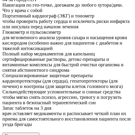
Навигация по гео-точке, доезжаем до любого хутора/дачи.
Что у врача с собой
Портативный кардиограф (ЭКГ) и тонометр
чтобы проверить работу сердца и исключить риски инфаркта
или инсульта перед началом лечения
Глюкометр и пульсоксиметр
для мгновенного анализа уровня сахара и насыщения крови
кислородом (особенно важно для пациентов с диабетом и
тяжелой интоксикацией
Полный набор медикаментов для капельниц
сертифицированные растворы, детокс-препараты и
витаминные комплексы для быстрой очистки организма и
снятия абстинентного синдрома
Специализированные защитные препараты
кардиопротекторы (для сердца), гепатопротекторы (для
печени) и ноотропы (для защиты клеток головного мозга)
Сильнодействующие успокоительные и сонные средства
чтобы мягко снять психоз, агрессию, тревогу и погрузить
пациента в безопасный терапевтический сон
Запас таблеток на 3 дня
врач оставляет медикаменты и расписывает четкий план их
приема для самостоятельного восстановления пациента после
уезда бригады