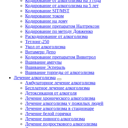
Кодирование от алкоголизма на 3 года
Кодирование от алкоголизма на 5 лет
Кодирование SIT|MST
Кодирование током
Кодирование на дому
Кодирование препаратом Налтрексон
Кодирование по методу Довженко
Раскодирование от алкоголизма
Тетлонг-250
Укол от алкоголизма
Витамерц Депо
Кодирование препаратом Вивитрол
Вшивание ампулы
Вшивание Эспераль
Вшивание торпеды от алкоголизма
Лечение алкоголизма
Амбулаторное лечение алкоголизма
Бесплатное лечение алкоголизма
Детоксикация от алкоголя
Лечение хронического алкоголизма
Лечение алкоголизма у пожилых людей
Лечение алкоголизма в стационаре
Лечение белой горячки
Лечение пивного алкоголизма
Лечение подросткового алкоголизма