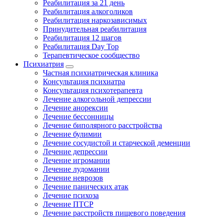
Реабилитация за 21 день
Реабилитация алкоголиков
Реабилитация наркозависимых
Принудительная реабилитация
Реабилитация 12 шагов
Реабилитация Day Top
Терапевтическое сообщество
Психиатрия
Частная психиатрическая клиника
Консультация психиатра
Консультация психотерапевта
Лечение алкогольной депрессии
Лечение анорексии
Лечение бессонницы
Лечение биполярного расстройства
Лечение булимии
Лечение сосудистой и старческой деменции
Лечение депрессии
Лечение игромании
Лечение лудомании
Лечение неврозов
Лечение панических атак
Лечение психоза
Лечение ПТСР
Лечение расстройств пищевого поведения