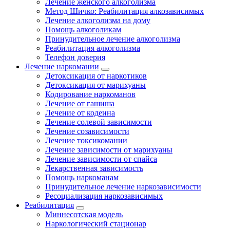
Лечение женского алкоголизма
Метод Шичко: Реабилитация алкозависимых
Лечение алкоголизма на дому
Помощь алкоголикам
Принудительное лечение алкоголизма
Реабилитация алкоголизма
Телефон доверия
Лечение наркомании
Детоксикация от наркотиков
Детоксикация от марихуаны
Кодирование наркоманов
Лечение от гашиша
Лечение от кодеина
Лечение солевой зависимости
Лечение созависимости
Лечение токсикомании
Лечение зависимости от марихуаны
Лечение зависимости от спайса
Лекарственная зависимость
Помощь наркоманам
Принудительное лечение наркозависимости
Ресоциализация наркозависимых
Реабилитация
Миннесотская модель
Наркологический стационар