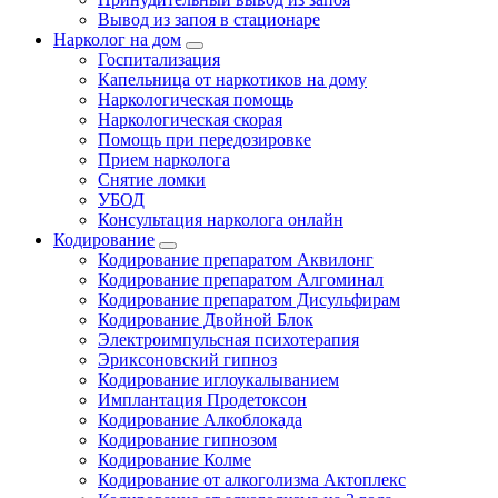
Вывод из запоя в стационаре
Нарколог на дом
Госпитализация
Капельница от наркотиков на дому
Наркологическая помощь
Наркологическая скорая
Помощь при передозировке
Прием нарколога
Снятие ломки
УБОД
Консультация нарколога онлайн
Кодирование
Кодирование препаратом Аквилонг
Кодирование препаратом Алгоминал
Кодирование препаратом Дисульфирам
Кодирование Двойной Блок
Электроимпульсная психотерапия
Эриксоновский гипноз
Кодирование иглоукалыванием
Имплантация Продетоксон
Кодирование Алкоблокада
Кодирование гипнозом
Кодирование Колме
Кодирование от алкоголизма Актоплекс