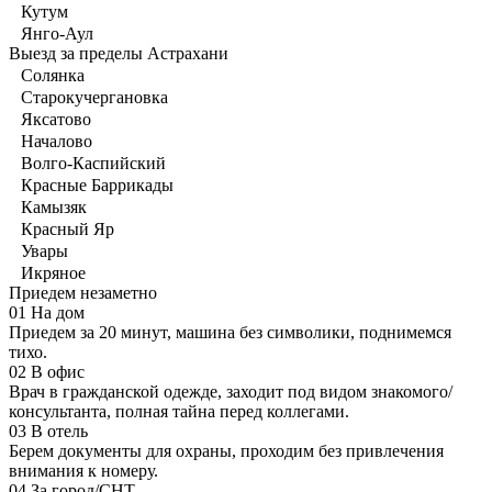
Кутум
Янго-Аул
Выезд за пределы Астрахани
Солянка
Старокучергановка
Яксатово
Началово
Волго-Каспийский
Красные Баррикады
Камызяк
Красный Яр
Увары
Икряное
Приедем незаметно
01
На дом
Приедем за 20 минут, машина без символики, поднимемся
тихо.
02
В офис
Врач в гражданской одежде, заходит под видом знакомого/
консультанта, полная тайна перед коллегами.
03
В отель
Берем документы для охраны, проходим без привлечения
внимания к номеру.
04
За город/СНТ