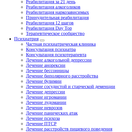
Реабилитация за 21 день
Реабилитация алкоголиков
Реабилитация наркозависимых
Принудительная реабилитация
Реабилитация 12 шагов
Реабилитация Day Top
Терапевтическое сообщество
Психиатрия
Частная психиатрическая клиника
Консультация психиатра
Консультация психотерапевта
Лечение алкогольной депрессии
Лечение анорексии
Лечение бессонницы
Лечение биполярного расстройства
Лечение булимии
Лечение сосудистой и старческой деменции
Лечение депрессии
Лечение игромании
Лечение лудомании
Лечение неврозов
Лечение панических атак
Лечение психоза
Лечение ПТСР
Лечение расстройств пищевого поведения