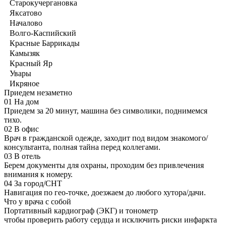
Старокучергановка
Яксатово
Началово
Волго-Каспийский
Красные Баррикады
Камызяк
Красный Яр
Увары
Икряное
Приедем незаметно
01
На дом
Приедем за 20 минут, машина без символики, поднимемся
тихо.
02
В офис
Врач в гражданской одежде, заходит под видом знакомого/
консультанта, полная тайна перед коллегами.
03
В отель
Берем документы для охраны, проходим без привлечения
внимания к номеру.
04
За город/СНТ
Навигация по гео-точке, доезжаем до любого хутора/дачи.
Что у врача с собой
Портативный кардиограф (ЭКГ) и тонометр
чтобы проверить работу сердца и исключить риски инфаркта