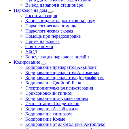
Вывод из запоя в стационаре
Нарколог на дом
Госпитализация
Капельница от наркотиков на дому
Наркологическая помощь
Наркологическая скорая
Помощь при передозировке
Прием нарколога
Снятие ломки
УБОД
Консультация нарколога онлайн
Кодирование
Кодирование препаратом Аквилонг
Кодирование препаратом Алгоминал
Кодирование препаратом Дисульфирам
Кодирование Двойной Блок
Электроимпульсная психотерапия
Эриксоновский гипноз
Кодирование иглоукалыванием
Имплантация Продетоксон
Кодирование Алкоблокада
Кодирование гипнозом
Кодирование Колме
Кодирование от алкоголизма Актоплекс