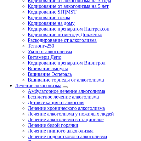
Кодирование от алкоголизма на 3 года
Кодирование от алкоголизма на 5 лет
Кодирование SIT|MST
Кодирование током
Кодирование на дому
Кодирование препаратом Налтрексон
Кодирование по методу Довженко
Раскодирование от алкоголизма
Тетлонг-250
Укол от алкоголизма
Витамерц Депо
Кодирование препаратом Вивитрол
Вшивание ампулы
Вшивание Эспераль
Вшивание торпеды от алкоголизма
Лечение алкоголизма
Амбулаторное лечение алкоголизма
Бесплатное лечение алкоголизма
Детоксикация от алкоголя
Лечение хронического алкоголизма
Лечение алкоголизма у пожилых людей
Лечение алкоголизма в стационаре
Лечение белой горячки
Лечение пивного алкоголизма
Лечение подросткового алкоголизма