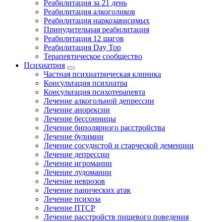
Реабилитация за 21 день
Реабилитация алкоголиков
Реабилитация наркозависимых
Принудительная реабилитация
Реабилитация 12 шагов
Реабилитация Day Top
Терапевтическое сообщество
Психиатрия
Частная психиатрическая клиника
Консультация психиатра
Консультация психотерапевта
Лечение алкогольной депрессии
Лечение анорексии
Лечение бессонницы
Лечение биполярного расстройства
Лечение булимии
Лечение сосудистой и старческой деменции
Лечение депрессии
Лечение игромании
Лечение лудомании
Лечение неврозов
Лечение панических атак
Лечение психоза
Лечение ПТСР
Лечение расстройств пищевого поведения