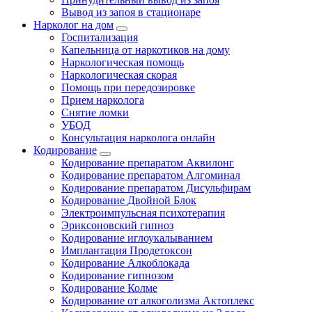
Вывод из запоя в стационаре
Нарколог на дом
Госпитализация
Капельница от наркотиков на дому
Наркологическая помощь
Наркологическая скорая
Помощь при передозировке
Прием нарколога
Снятие ломки
УБОД
Консультация нарколога онлайн
Кодирование
Кодирование препаратом Аквилонг
Кодирование препаратом Алгоминал
Кодирование препаратом Дисульфирам
Кодирование Двойной Блок
Электроимпульсная психотерапия
Эриксоновский гипноз
Кодирование иглоукалыванием
Имплантация Продетоксон
Кодирование Алкоблокада
Кодирование гипнозом
Кодирование Колме
Кодирование от алкоголизма Актоплекс