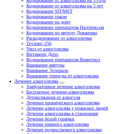
Кодирование от алкоголизма на 3 года
Кодирование от алкоголизма на 5 лет
Кодирование SIT|MST
Кодирование током
Кодирование на дому
Кодирование препаратом Налтрексон
Кодирование по методу Довженко
Раскодирование от алкоголизма
Тетлонг-250
Укол от алкоголизма
Витамерц Депо
Кодирование препаратом Вивитрол
Вшивание ампулы
Вшивание Эспераль
Вшивание торпеды от алкоголизма
Лечение алкоголизма
Амбулаторное лечение алкоголизма
Бесплатное лечение алкоголизма
Детоксикация от алкоголя
Лечение хронического алкоголизма
Лечение алкоголизма у пожилых людей
Лечение алкоголизма в стационаре
Лечение белой горячки
Лечение пивного алкоголизма
Лечение подросткового алкоголизма