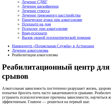
Лечение СДВГ
Лечение шизофрении
Лечение стресса
Лечение тревожного расстройства
Панические атаки при алкоголизме
Психиатр на дом
Психолог при алкоголизме
Врач-психиатр
Вызов скорой психиатрической помощи
Наркоцентр «Похмельная Служба» в Астрахани
Лечение алкоголизма
Реабилитация алкоголизма
Реабилитационный центр для 
срывов
Алкогольная зависимость постепенно разрушает жизнь, здоровь
попытки бросить пить часто заканчиваются срывами. Реабили
устранить психологические причины зависимости, научиться ж
эффективным. Главное — решиться на первый шаг.