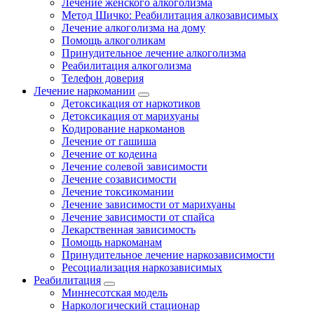
Лечение женского алкоголизма
Метод Шичко: Реабилитация алкозависимых
Лечение алкоголизма на дому
Помощь алкоголикам
Принудительное лечение алкоголизма
Реабилитация алкоголизма
Телефон доверия
Лечение наркомании
Детоксикация от наркотиков
Детоксикация от марихуаны
Кодирование наркоманов
Лечение от гашиша
Лечение от кодеина
Лечение солевой зависимости
Лечение созависимости
Лечение токсикомании
Лечение зависимости от марихуаны
Лечение зависимости от спайса
Лекарственная зависимость
Помощь наркоманам
Принудительное лечение наркозависимости
Ресоциализация наркозависимых
Реабилитация
Миннесотская модель
Наркологический стационар