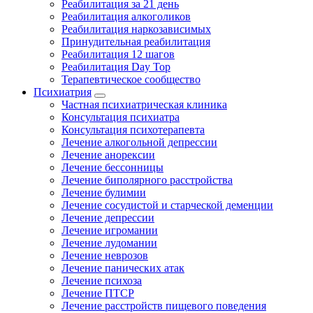
Реабилитация за 21 день
Реабилитация алкоголиков
Реабилитация наркозависимых
Принудительная реабилитация
Реабилитация 12 шагов
Реабилитация Day Top
Терапевтическое сообщество
Психиатрия
Частная психиатрическая клиника
Консультация психиатра
Консультация психотерапевта
Лечение алкогольной депрессии
Лечение анорексии
Лечение бессонницы
Лечение биполярного расстройства
Лечение булимии
Лечение сосудистой и старческой деменции
Лечение депрессии
Лечение игромании
Лечение лудомании
Лечение неврозов
Лечение панических атак
Лечение психоза
Лечение ПТСР
Лечение расстройств пищевого поведения