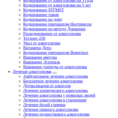
Кодирование от алкоголизма на 3 года
Кодирование от алкоголизма на 5 лет
Кодирование SIT|MST
Кодирование током
Кодирование на дому
Кодирование препаратом Налтрексон
Кодирование по методу Довженко
Раскодирование от алкоголизма
Тетлонг-250
Укол от алкоголизма
Витамерц Депо
Кодирование препаратом Вивитрол
Вшивание ампулы
Вшивание Эспераль
Вшивание торпеды от алкоголизма
Лечение алкоголизма
Амбулаторное лечение алкоголизма
Бесплатное лечение алкоголизма
Детоксикация от алкоголя
Лечение хронического алкоголизма
Лечение алкоголизма у пожилых людей
Лечение алкоголизма в стационаре
Лечение белой горячки
Лечение пивного алкоголизма
Лечение подросткового алкоголизма