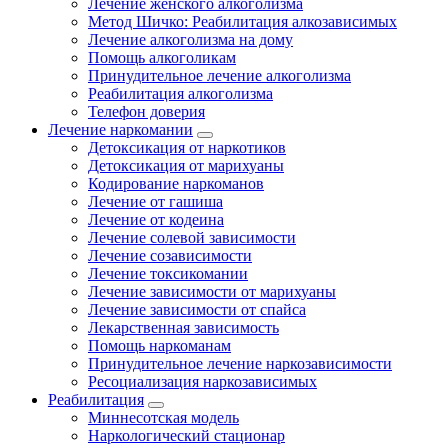
Лечение женского алкоголизма
Метод Шичко: Реабилитация алкозависимых
Лечение алкоголизма на дому
Помощь алкоголикам
Принудительное лечение алкоголизма
Реабилитация алкоголизма
Телефон доверия
Лечение наркомании
Детоксикация от наркотиков
Детоксикация от марихуаны
Кодирование наркоманов
Лечение от гашиша
Лечение от кодеина
Лечение солевой зависимости
Лечение созависимости
Лечение токсикомании
Лечение зависимости от марихуаны
Лечение зависимости от спайса
Лекарственная зависимость
Помощь наркоманам
Принудительное лечение наркозависимости
Ресоциализация наркозависимых
Реабилитация
Миннесотская модель
Наркологический стационар