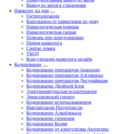
Вывод из запоя в стационаре
Нарколог на дом
Госпитализация
Капельница от наркотиков на дому
Наркологическая помощь
Наркологическая скорая
Помощь при передозировке
Прием нарколога
Снятие ломки
УБОД
Консультация нарколога онлайн
Кодирование
Кодирование препаратом Аквилонг
Кодирование препаратом Алгоминал
Кодирование препаратом Дисульфирам
Кодирование Двойной Блок
Электроимпульсная психотерапия
Эриксоновский гипноз
Кодирование иглоукалыванием
Имплантация Продетоксон
Кодирование Алкоблокада
Кодирование гипнозом
Кодирование Колме
Кодирование от алкоголизма Актоплекс