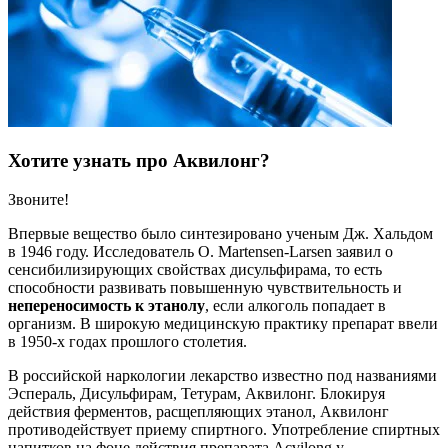
Хотите узнать про Аквилонг?
Звоните!
Впервые вещество было синтезировано ученым Дж. Хальдом
в 1946 году. Исследователь О. Martensen-Larsen заявил о
сенсибилизирующих свойствах дисульфирама, то есть
способности развивать повышенную чувствительность и
непереносимость к этанолу
, если алкоголь попадает в
организм. В широкую медицинскую практику препарат ввели
в 1950-х годах прошлого столетия.
В российской наркологии лекарство известно под названиями
Эспераль, Дисульфирам, Тетурам, Аквилонг. Блокируя
действия ферментов, расщепляющих этанол, Аквилонг
противодействует приему спиртного. Употребление спиртных
напитков на фоне действия препарата Acvilong у