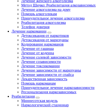
Лечение женского алкоголизма
Метод Шичко: Реабилитация алкозависимых
Лечение алкоголизма на дому
Помощь алкоголикам
Принудительное лечение алкоголизма
Реабилитация алкоголизма
Телефон доверия
Лечение наркомании
Детоксикация от наркотиков
Детоксикация от марихуаны
Кодирование наркоманов
Лечение от гашиша
Лечение от кодеина
Лечение солевой зависимости
Лечение созависимости
Лечение токсикомании
Лечение зависимости от марихуаны
Лечение зависимости от спайса
Лекарственная зависимость
Помощь наркоманам
Принудительное лечение наркозависимости
Ресоциализация наркозависимых
Реабилитация
Миннесотская модель
Наркологический стационар