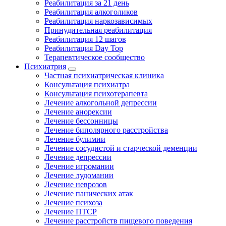
Реабилитация за 21 день
Реабилитация алкоголиков
Реабилитация наркозависимых
Принудительная реабилитация
Реабилитация 12 шагов
Реабилитация Day Top
Терапевтическое сообщество
Психиатрия
Частная психиатрическая клиника
Консультация психиатра
Консультация психотерапевта
Лечение алкогольной депрессии
Лечение анорексии
Лечение бессонницы
Лечение биполярного расстройства
Лечение булимии
Лечение сосудистой и старческой деменции
Лечение депрессии
Лечение игромании
Лечение лудомании
Лечение неврозов
Лечение панических атак
Лечение психоза
Лечение ПТСР
Лечение расстройств пищевого поведения