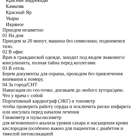
Красные Баррикады
Камызяк
Красный Яр
Увары
Икряное
Приедем незаметно
01
На дом
Приедем за 20 минут, машина без символики, поднимемся
тихо.
02
В офис
Врач в гражданской одежде, заходит под видом знакомого/
консультанта, полная тайна перед коллегами.
03
В отель
Берем документы для охраны, проходим без привлечения
внимания к номеру.
04
За город/СНТ
Навигация по гео-точке, доезжаем до любого хутора/дачи.
Что у врача с собой
Портативный кардиограф (ЭКГ) и тонометр
чтобы проверить работу сердца и исключить риски инфаркта
или инсульта перед началом лечения
Глюкометр и пульсоксиметр
для мгновенного анализа уровня сахара и насыщения крови
кислородом (особенно важно для пациентов с диабетом и
тяжелой интоксикацией