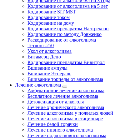
Кодирование от алкоголизма на 3 года
Кодирование от алкоголизма на 5 лет
Кодирование SIT|MST
Кодирование током
Кодирование на дому
Кодирование препаратом Налтрексон
Кодирование по методу Довженко
Раскодирование от алкоголизма
Тетлонг-250
Укол от алкоголизма
Витамерц Депо
Кодирование препаратом Вивитрол
Вшивание ампулы
Вшивание Эспераль
Вшивание торпеды от алкоголизма
Лечение алкоголизма
Амбулаторное лечение алкоголизма
Бесплатное лечение алкоголизма
Детоксикация от алкоголя
Лечение хронического алкоголизма
Лечение алкоголизма у пожилых людей
Лечение алкоголизма в стационаре
Лечение белой горячки
Лечение пивного алкоголизма
Лечение подросткового алкоголизма