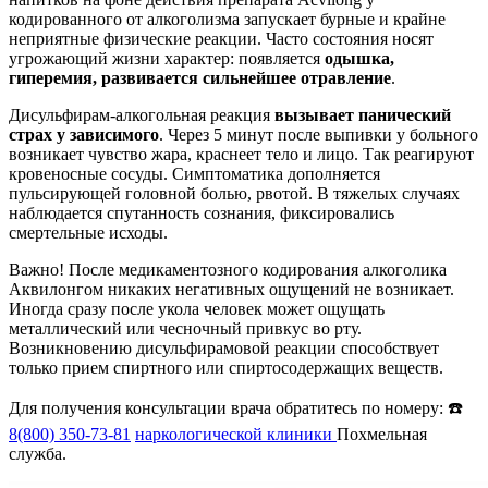
кодированного от алкоголизма запускает бурные и крайне
неприятные физические реакции. Часто состояния носят
угрожающий жизни характер: появляется
одышка,
гиперемия, развивается сильнейшее отравление
.
Дисульфирам-алкогольная реакция
вызывает панический
страх у зависимого
. Через 5 минут после выпивки у больного
возникает чувство жара, краснеет тело и лицо. Так реагируют
кровеносные сосуды. Симптоматика дополняется
пульсирующей головной болью, рвотой. В тяжелых случаях
наблюдается спутанность сознания, фиксировались
смертельные исходы.
Важно! После медикаментозного кодирования алкоголика
Аквилонгом никаких негативных ощущений не возникает.
Иногда сразу после укола человек может ощущать
металлический или чесночный привкус во рту.
Возникновению дисульфирамовой реакции способствует
только прием спиртного или спиртосодержащих веществ.
Для получения консультации врача обратитесь по номеру: ☎️
8(800) 350-73-81
наркологической клиники
Похмельная
служба.