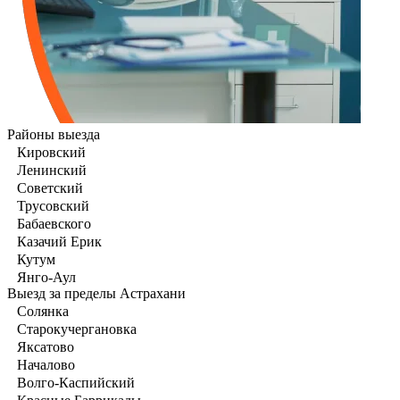
Районы выезда
Кировский
Ленинский
Советский
Трусовский
Бабаевского
Казачий Ерик
Кутум
Янго-Аул
Выезд за пределы Астрахани
Солянка
Старокучергановка
Яксатово
Началово
Волго-Каспийский