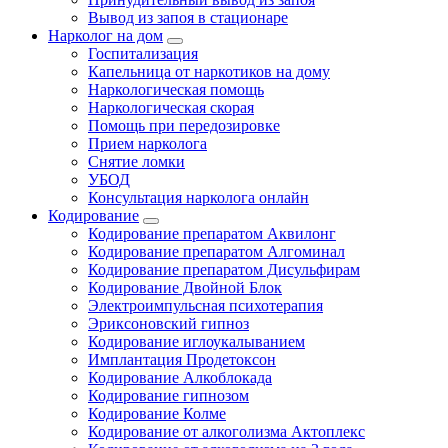
Вывод из запоя в стационаре
Нарколог на дом
Госпитализация
Капельница от наркотиков на дому
Наркологическая помощь
Наркологическая скорая
Помощь при передозировке
Прием нарколога
Снятие ломки
УБОД
Консультация нарколога онлайн
Кодирование
Кодирование препаратом Аквилонг
Кодирование препаратом Алгоминал
Кодирование препаратом Дисульфирам
Кодирование Двойной Блок
Электроимпульсная психотерапия
Эриксоновский гипноз
Кодирование иглоукалыванием
Имплантация Продетоксон
Кодирование Алкоблокада
Кодирование гипнозом
Кодирование Колме
Кодирование от алкоголизма Актоплекс