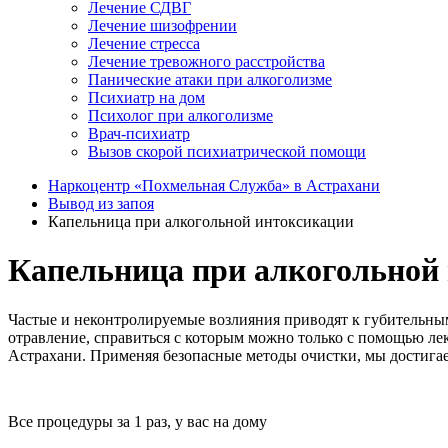
Лечение СДВГ
Лечение шизофрении
Лечение стресса
Лечение тревожного расстройства
Панические атаки при алкоголизме
Психиатр на дом
Психолог при алкоголизме
Врач-психиатр
Вызов скорой психиатрической помощи
Наркоцентр «Похмельная Служба» в Астрахани
Вывод из запоя
Капельница при алкогольной интоксикации
Капельница при алкогольной 
Частые и неконтролируемые возлияния приводят к губительным
отравление, справиться с которым можно только с помощью ле
Астрахани. Применяя безопасные методы очистки, мы достигае
Все процедуры за 1 раз, у вас на дому