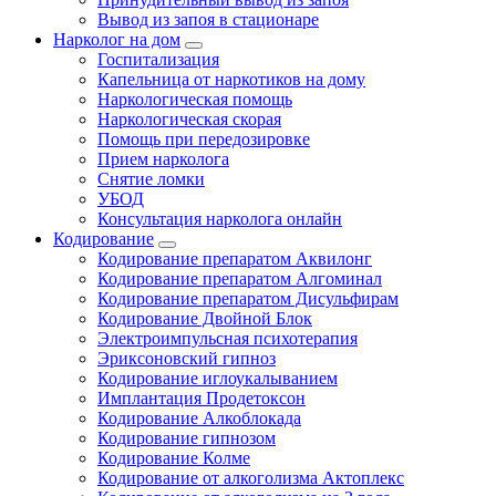
Вывод из запоя в стационаре
Нарколог на дом
Госпитализация
Капельница от наркотиков на дому
Наркологическая помощь
Наркологическая скорая
Помощь при передозировке
Прием нарколога
Снятие ломки
УБОД
Консультация нарколога онлайн
Кодирование
Кодирование препаратом Аквилонг
Кодирование препаратом Алгоминал
Кодирование препаратом Дисульфирам
Кодирование Двойной Блок
Электроимпульсная психотерапия
Эриксоновский гипноз
Кодирование иглоукалыванием
Имплантация Продетоксон
Кодирование Алкоблокада
Кодирование гипнозом
Кодирование Колме
Кодирование от алкоголизма Актоплекс