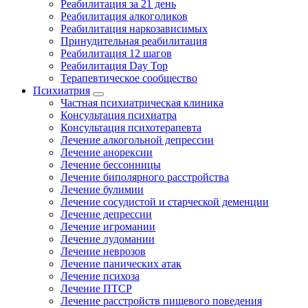
Реабилитация за 21 день
Реабилитация алкоголиков
Реабилитация наркозависимых
Принудительная реабилитация
Реабилитация 12 шагов
Реабилитация Day Top
Терапевтическое сообщество
Психиатрия
Частная психиатрическая клиника
Консультация психиатра
Консультация психотерапевта
Лечение алкогольной депрессии
Лечение анорексии
Лечение бессонницы
Лечение биполярного расстройства
Лечение булимии
Лечение сосудистой и старческой деменции
Лечение депрессии
Лечение игромании
Лечение лудомании
Лечение неврозов
Лечение панических атак
Лечение психоза
Лечение ПТСР
Лечение расстройств пищевого поведения