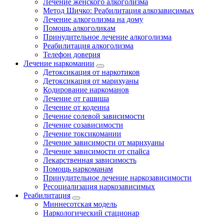
Лечение женского алкоголизма
Метод Шичко: Реабилитация алкозависимых
Лечение алкоголизма на дому
Помощь алкоголикам
Принудительное лечение алкоголизма
Реабилитация алкоголизма
Телефон доверия
Лечение наркомании
Детоксикация от наркотиков
Детоксикация от марихуаны
Кодирование наркоманов
Лечение от гашиша
Лечение от кодеина
Лечение солевой зависимости
Лечение созависимости
Лечение токсикомании
Лечение зависимости от марихуаны
Лечение зависимости от спайса
Лекарственная зависимость
Помощь наркоманам
Принудительное лечение наркозависимости
Ресоциализация наркозависимых
Реабилитация
Миннесотская модель
Наркологический стационар