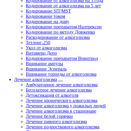
Кодирование от алкоголизма на 3 года
Кодирование от алкоголизма на 5 лет
Кодирование SIT|MST
Кодирование током
Кодирование на дому
Кодирование препаратом Налтрексон
Кодирование по методу Довженко
Раскодирование от алкоголизма
Тетлонг-250
Укол от алкоголизма
Витамерц Депо
Кодирование препаратом Вивитрол
Вшивание ампулы
Вшивание Эспераль
Вшивание торпеды от алкоголизма
Лечение алкоголизма
Амбулаторное лечение алкоголизма
Бесплатное лечение алкоголизма
Детоксикация от алкоголя
Лечение хронического алкоголизма
Лечение алкоголизма у пожилых людей
Лечение алкоголизма в стационаре
Лечение белой горячки
Лечение пивного алкоголизма
Лечение подросткового алкоголизма