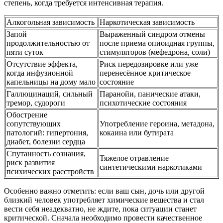
степень, когда требуется интенсивная терапия.
Алкогольная зависимость
Наркотическая зависимость
Запой
Выраженный синдром отмены
продолжительностью от
после приема опиоидная группы,
пяти суток
стимуляторов (мефедрона, соли)
Отсутствие эффекта,
Риск передозировке или уже
когда инфузионной
перенесённое критическое
капельницы на дому мало
состояние
Галлюцинаций, сильный
Паранойи, панические атаки,
тремор, судороги
психотические состояния
Обострение
сопутствующих
Употребление героина, метадона,
патологий: гипертония,
кокаина или бутирата
диабет, болезни сердца
Спутанность сознания,
Тяжелое отравление
риск развития
синтетическими наркотиками
психических расстройств
Особенно важно отметить: если ваш сын, дочь или другой
близкий человек употребляет химические вещества и стал
вести себя неадекватно, не ждите, пока ситуации станет
критической. Сначала необходимо провести качественное