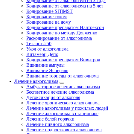
Кодирование от алкоголизма на 3 года
Кодирование от алкоголизма на 5 лет
Кодирование SIT|MST
Кодирование током
Кодирование на дому
Кодирование препаратом Налтрексон
Кодирование по методу Довженко
Раскодирование от алкоголизма
Тетлонг-250
Укол от алкоголизма
Витамерц Депо
Кодирование препаратом Вивитрол
Вшивание ампулы
Вшивание Эспераль
Вшивание торпеды от алкоголизма
Лечение алкоголизма
Амбулаторное лечение алкоголизма
Бесплатное лечение алкоголизма
Детоксикация от алкоголя
Лечение хронического алкоголизма
Лечение алкоголизма у пожилых людей
Лечение алкоголизма в стационаре
Лечение белой горячки
Лечение пивного алкоголизма
Лечение подросткового алкоголизма