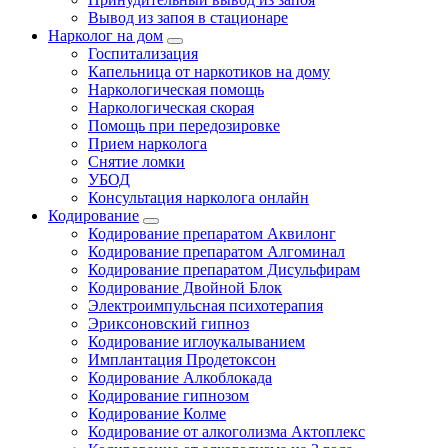
Вывод из запоя в стационаре
Нарколог на дом
Госпитализация
Капельница от наркотиков на дому
Наркологическая помощь
Наркологическая скорая
Помощь при передозировке
Прием нарколога
Снятие ломки
УБОД
Консультация нарколога онлайн
Кодирование
Кодирование препаратом Аквилонг
Кодирование препаратом Алгоминал
Кодирование препаратом Дисульфирам
Кодирование Двойной Блок
Электроимпульсная психотерапия
Эриксоновский гипноз
Кодирование иглоукалыванием
Имплантация Продетоксон
Кодирование Алкоблокада
Кодирование гипнозом
Кодирование Колме
Кодирование от алкоголизма Актоплекс