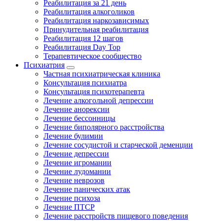
Реабилитация за 21 день
Реабилитация алкоголиков
Реабилитация наркозависимых
Принудительная реабилитация
Реабилитация 12 шагов
Реабилитация Day Top
Терапевтическое сообщество
Психиатрия
Частная психиатрическая клиника
Консультация психиатра
Консультация психотерапевта
Лечение алкогольной депрессии
Лечение анорексии
Лечение бессонницы
Лечение биполярного расстройства
Лечение булимии
Лечение сосудистой и старческой деменции
Лечение депрессии
Лечение игромании
Лечение лудомании
Лечение неврозов
Лечение панических атак
Лечение психоза
Лечение ПТСР
Лечение расстройств пищевого поведения