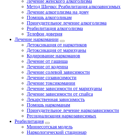
Лечение женского алкоголизма
Метод Шичко: Реабилитация алкозависимых
Лечение алкоголизма на дому
Помощь алкоголикам
Принудительное лечение алкоголизма
Реабилитация алкоголизма
Телефон доверия
Лечение наркомании
Детоксикация от наркотиков
Детоксикация от марихуаны
Кодирование наркоманов
Лечение от гашиша
Лечение от кодеина
Лечение солевой зависимости
Лечение созависимости
Лечение токсикомании
Лечение зависимости от марихуаны
Лечение зависимости от спайса
Лекарственная зависимость
Помощь наркоманам
Принудительное лечение наркозависимости
Ресоциализация наркозависимых
Реабилитация
Миннесотская модель
Наркологический стационар