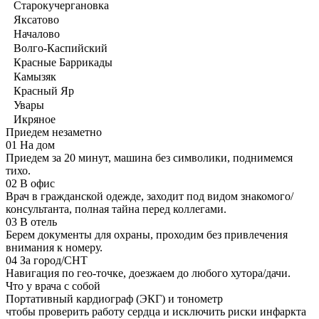
Старокучергановка
Яксатово
Началово
Волго-Каспийский
Красные Баррикады
Камызяк
Красный Яр
Увары
Икряное
Приедем незаметно
01
На дом
Приедем за 20 минут, машина без символики, поднимемся
тихо.
02
В офис
Врач в гражданской одежде, заходит под видом знакомого/
консультанта, полная тайна перед коллегами.
03
В отель
Берем документы для охраны, проходим без привлечения
внимания к номеру.
04
За город/СНТ
Навигация по гео-точке, доезжаем до любого хутора/дачи.
Что у врача с собой
Портативный кардиограф (ЭКГ) и тонометр
чтобы проверить работу сердца и исключить риски инфаркта