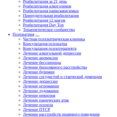
Реабилитация за 21 день
Реабилитация алкоголиков
Реабилитация наркозависимых
Принудительная реабилитация
Реабилитация 12 шагов
Реабилитация Day Top
Терапевтическое сообщество
Психиатрия
Частная психиатрическая клиника
Консультация психиатра
Консультация психотерапевта
Лечение алкогольной депрессии
Лечение анорексии
Лечение бессонницы
Лечение биполярного расстройства
Лечение булимии
Лечение сосудистой и старческой деменции
Лечение депрессии
Лечение игромании
Лечение лудомании
Лечение неврозов
Лечение панических атак
Лечение психоза
Лечение ПТСР
Лечение расстройств пищевого поведения