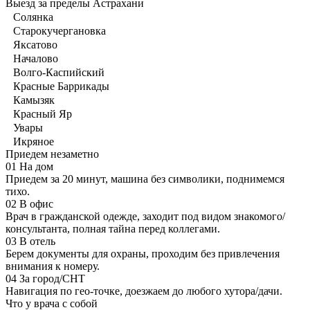
Выезд за пределы Астрахани
Солянка
Старокучергановка
Яксатово
Началово
Волго-Каспийский
Красные Баррикады
Камызяк
Красный Яр
Увары
Икряное
Приедем незаметно
01
На дом
Приедем за 20 минут, машина без символики, поднимемся
тихо.
02
В офис
Врач в гражданской одежде, заходит под видом знакомого/
консультанта, полная тайна перед коллегами.
03
В отель
Берем документы для охраны, проходим без привлечения
внимания к номеру.
04
За город/СНТ
Навигация по гео-точке, доезжаем до любого хутора/дачи.
Что у врача с собой