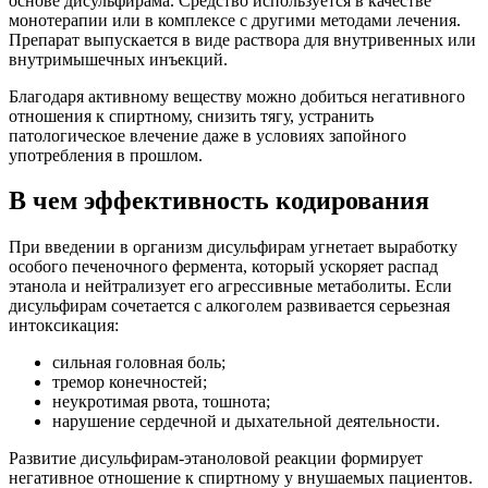
основе дисульфирама. Средство используется в качестве
монотерапии или в комплексе с другими методами лечения.
Препарат выпускается в виде раствора для внутривенных или
внутримышечных инъекций.
Благодаря активному веществу можно добиться негативного
отношения к спиртному, снизить тягу, устранить
патологическое влечение даже в условиях запойного
употребления в прошлом.
В чем эффективность кодирования
При введении в организм дисульфирам угнетает выработку
особого печеночного фермента, который ускоряет распад
этанола и нейтрализует его агрессивные метаболиты. Если
дисульфирам сочетается с алкоголем развивается серьезная
интоксикация:
сильная головная боль;
тремор конечностей;
неукротимая рвота, тошнота;
нарушение сердечной и дыхательной деятельности.
Развитие дисульфирам-этаноловой реакции формирует
негативное отношение к спиртному у внушаемых пациентов.