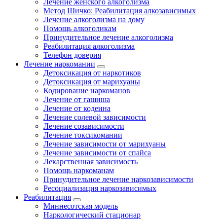
Лечение женского алкоголизма
Метод Шичко: Реабилитация алкозависимых
Лечение алкоголизма на дому
Помощь алкоголикам
Принудительное лечение алкоголизма
Реабилитация алкоголизма
Телефон доверия
Лечение наркомании
Детоксикация от наркотиков
Детоксикация от марихуаны
Кодирование наркоманов
Лечение от гашиша
Лечение от кодеина
Лечение солевой зависимости
Лечение созависимости
Лечение токсикомании
Лечение зависимости от марихуаны
Лечение зависимости от спайса
Лекарственная зависимость
Помощь наркоманам
Принудительное лечение наркозависимости
Ресоциализация наркозависимых
Реабилитация
Миннесотская модель
Наркологический стационар