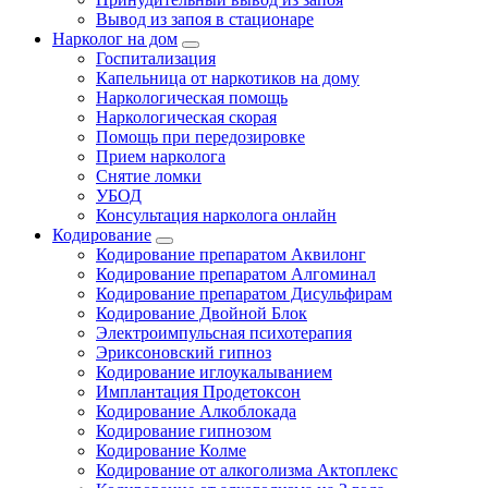
Вывод из запоя в стационаре
Нарколог на дом
Госпитализация
Капельница от наркотиков на дому
Наркологическая помощь
Наркологическая скорая
Помощь при передозировке
Прием нарколога
Снятие ломки
УБОД
Консультация нарколога онлайн
Кодирование
Кодирование препаратом Аквилонг
Кодирование препаратом Алгоминал
Кодирование препаратом Дисульфирам
Кодирование Двойной Блок
Электроимпульсная психотерапия
Эриксоновский гипноз
Кодирование иглоукалыванием
Имплантация Продетоксон
Кодирование Алкоблокада
Кодирование гипнозом
Кодирование Колме
Кодирование от алкоголизма Актоплекс