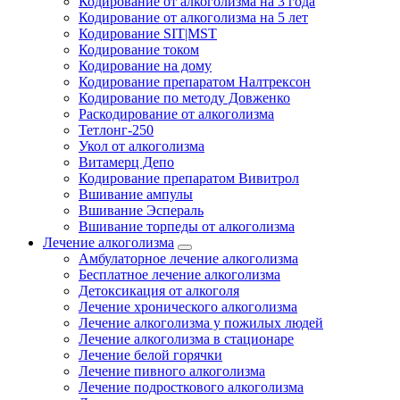
Кодирование от алкоголизма на 3 года
Кодирование от алкоголизма на 5 лет
Кодирование SIT|MST
Кодирование током
Кодирование на дому
Кодирование препаратом Налтрексон
Кодирование по методу Довженко
Раскодирование от алкоголизма
Тетлонг-250
Укол от алкоголизма
Витамерц Депо
Кодирование препаратом Вивитрол
Вшивание ампулы
Вшивание Эспераль
Вшивание торпеды от алкоголизма
Лечение алкоголизма
Амбулаторное лечение алкоголизма
Бесплатное лечение алкоголизма
Детоксикация от алкоголя
Лечение хронического алкоголизма
Лечение алкоголизма у пожилых людей
Лечение алкоголизма в стационаре
Лечение белой горячки
Лечение пивного алкоголизма
Лечение подросткового алкоголизма