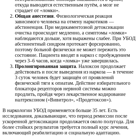
откуда выводятся естественным путём, а мозг не
страдает от «ломки».
Общая анестезия
. Физиологическая реакция
зависимого человека на отмену наркотиков —
абстиненция. При медикаментозной детоксикации
очистка происходит медленно, а симптомы «ломки»
наблюдаются дольше, хотя выражены слабее. При УБОД
абстинентный синдром протекает форсированно,
поэтому больной физически не может пережить это
состояние. Пациента вводят в наркоз с пробуждением
через 3–6 часов, когда «ломка» уже завершилась.
Пролонгированная защита
. Налоксон продолжает
действовать и после выведения из наркоза — в течение
3 суток человек будет защищён от проявлений
физической тяги к опиатам. Действие избирательного
блокатора рецепторов нервной системы можно
продлить, пройдя через лекарственное кодирование
налтрексоном («Вивитрол», «Продетоксон»).
В наркологии УБОД применяется больше 35 лет. Есть
исследования, доказывающие, что период ремиссии после
ускоренной детоксикации продолжается около полугода. Для
более стойких результатов требуется полный курс лечения,
включающий реабилитацию и социальную адаптацию.