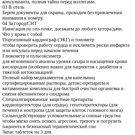
консультанта, полная тайна перед коллегами.
03
В отель
Берем документы для охраны, проходим без привлечения
внимания к номеру.
04
За город/СНТ
Навигация по гео-точке, доезжаем до любого хутора/дачи.
Что у врача с собой
Портативный кардиограф (ЭКГ) и тонометр
чтобы проверить работу сердца и исключить риски инфаркта
или инсульта перед началом лечения
Глюкометр и пульсоксиметр
для мгновенного анализа уровня сахара и насыщения крови
кислородом (особенно важно для пациентов с диабетом и
тяжелой интоксикацией
Полный набор медикаментов для капельниц
сертифицированные растворы, детокс-препараты и
витаминные комплексы для быстрой очистки организма и
снятия абстинентного синдрома
Специализированные защитные препараты
кардиопротекторы (для сердца), гепатопротекторы (для
печени) и ноотропы (для защиты клеток головного мозга)
Сильнодействующие успокоительные и сонные средства
чтобы мягко снять психоз, агрессию, тревогу и погрузить
пациента в безопасный терапевтический сон
Запас таблеток на 3 дня