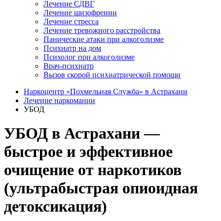
Лечение СДВГ
Лечение шизофрении
Лечение стресса
Лечение тревожного расстройства
Панические атаки при алкоголизме
Психиатр на дом
Психолог при алкоголизме
Врач-психиатр
Вызов скорой психиатрической помощи
Наркоцентр «Похмельная Служба» в Астрахани
Лечение наркомании
УБОД
УБОД в Астрахани —
быстрое и эффективное
очищение от наркотиков
(ультрабыстрая опиоидная
детоксикация)