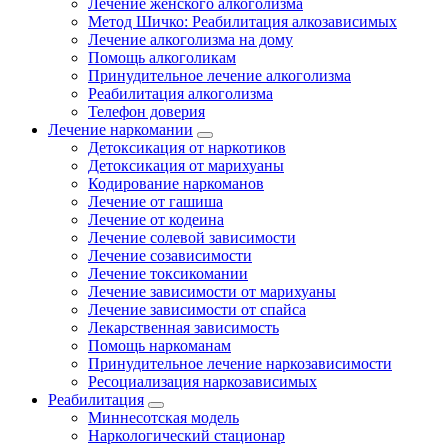
Лечение женского алкоголизма
Метод Шичко: Реабилитация алкозависимых
Лечение алкоголизма на дому
Помощь алкоголикам
Принудительное лечение алкоголизма
Реабилитация алкоголизма
Телефон доверия
Лечение наркомании
Детоксикация от наркотиков
Детоксикация от марихуаны
Кодирование наркоманов
Лечение от гашиша
Лечение от кодеина
Лечение солевой зависимости
Лечение созависимости
Лечение токсикомании
Лечение зависимости от марихуаны
Лечение зависимости от спайса
Лекарственная зависимость
Помощь наркоманам
Принудительное лечение наркозависимости
Ресоциализация наркозависимых
Реабилитация
Миннесотская модель
Наркологический стационар