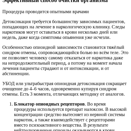
Эффективный способ очистки организма
Процедура проводится опытными врачами
Детоксикация требуется большинству зависимых пациентов,
попадающих на лечение в наркологическую клинику. Следы
наркотиков могут оставаться в крови несколько дней или
недель, даже когда симптомы опьянения уже исчезли.
Особенностью опиоидной зависимости становится тяжёлый
синдром отмены, сопровождающийся болью во всём теле. Это
не позволяет человеку самому отказаться от наркотика даже
на непродолжительный период, а потому на момент начала
лечения пациенты страдают и от интоксикации, и от
абстиненции.
УБОД или ультрабыстрая опиоидная детоксикация сокращает
очищение до 4–6 часов, одновременно купируя синдром
отмены. Есть 3 момента, отличающих методику от аналогов.
Блокатор опиоидных рецепторов
. Во время
процедуры используется препарат налоксон. В высокой
концентрации средство вытесняет из нервной системы
наркотик, а также взаимодействует с рецепторами
вместо психоактивного вещества. В результате
нейтрализованные опиоиды оказываются в крови,