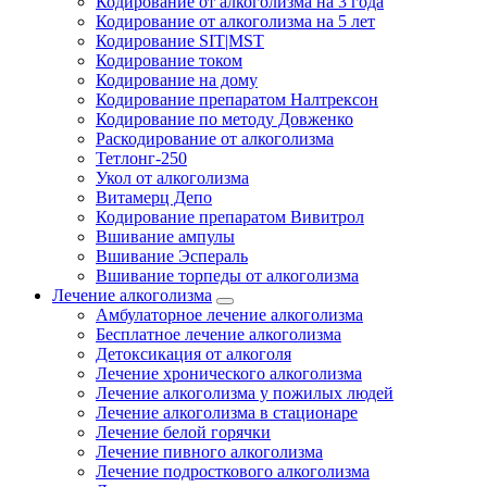
Кодирование от алкоголизма на 3 года
Кодирование от алкоголизма на 5 лет
Кодирование SIT|MST
Кодирование током
Кодирование на дому
Кодирование препаратом Налтрексон
Кодирование по методу Довженко
Раскодирование от алкоголизма
Тетлонг-250
Укол от алкоголизма
Витамерц Депо
Кодирование препаратом Вивитрол
Вшивание ампулы
Вшивание Эспераль
Вшивание торпеды от алкоголизма
Лечение алкоголизма
Амбулаторное лечение алкоголизма
Бесплатное лечение алкоголизма
Детоксикация от алкоголя
Лечение хронического алкоголизма
Лечение алкоголизма у пожилых людей
Лечение алкоголизма в стационаре
Лечение белой горячки
Лечение пивного алкоголизма
Лечение подросткового алкоголизма