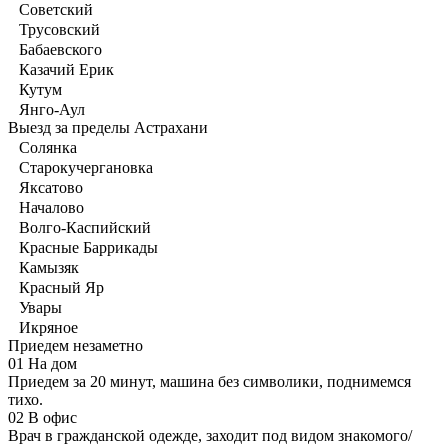
Советский
Трусовский
Бабаевского
Казачий Ерик
Кутум
Янго-Аул
Выезд за пределы Астрахани
Солянка
Старокучергановка
Яксатово
Началово
Волго-Каспийский
Красные Баррикады
Камызяк
Красный Яр
Увары
Икряное
Приедем незаметно
01
На дом
Приедем за 20 минут, машина без символики, поднимемся
тихо.
02
В офис
Врач в гражданской одежде, заходит под видом знакомого/