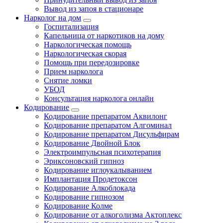
Вывод из запоя в стационаре
Нарколог на дом
Госпитализация
Капельница от наркотиков на дому
Наркологическая помощь
Наркологическая скорая
Помощь при передозировке
Прием нарколога
Снятие ломки
УБОД
Консультация нарколога онлайн
Кодирование
Кодирование препаратом Аквилонг
Кодирование препаратом Алгоминал
Кодирование препаратом Дисульфирам
Кодирование Двойной Блок
Электроимпульсная психотерапия
Эриксоновский гипноз
Кодирование иглоукалыванием
Имплантация Продетоксон
Кодирование Алкоблокада
Кодирование гипнозом
Кодирование Колме
Кодирование от алкоголизма Актоплекс