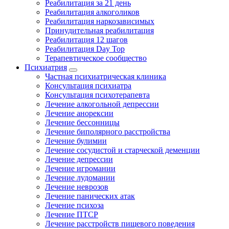
Реабилитация за 21 день
Реабилитация алкоголиков
Реабилитация наркозависимых
Принудительная реабилитация
Реабилитация 12 шагов
Реабилитация Day Top
Терапевтическое сообщество
Психиатрия
Частная психиатрическая клиника
Консультация психиатра
Консультация психотерапевта
Лечение алкогольной депрессии
Лечение анорексии
Лечение бессонницы
Лечение биполярного расстройства
Лечение булимии
Лечение сосудистой и старческой деменции
Лечение депрессии
Лечение игромании
Лечение лудомании
Лечение неврозов
Лечение панических атак
Лечение психоза
Лечение ПТСР
Лечение расстройств пищевого поведения