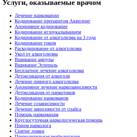
Услуги, оказываемые врачом
Лечение наркомании
Кодирование препаратом Аквилонг
Анонимное кодирование
Кодирование иглоукалыванием
Кодирование от алкоголизма на 3 года
Кодирование током
Раскодирование от алкоголизма
Укол от алкоголизма
Вшивание ампулы
Вшивание Эспераль
Бесплатное лечение алкоголизма
Детоксикация от алкоголя
Лечение пивного алкоголизма
Анонимное лечение наркозависимости
Детоксикация от наркотиков
Кодирование наркоманов
Лечение созависимости
Лечение зависимости от спайса
Помощь наркоманам
Круглосуточная наркологическая помощь
Прием нарколога
Снятие ломки
Принудительная реабилитация