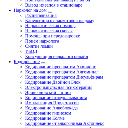
Вывод из запоя в стационаре
Нарколог на дом
Госпитализация
Капельница от наркотиков на дому
Наркологическая помощь
Наркологическая скорая
Помощь при передозировке
Прием нарколога
Снятие ломки
УБОД
Консультация нарколога онлайн
Кодирование
Кодирование препаратом Аквилонг
Кодирование препаратом Алгоминал
Кодирование препаратом Дисульфирам
Кодирование Двойной Блок
Электроимпульсная психотерапия
Эриксоновский гипноз
Кодирование иглоукалыванием
Имплантация Продетоксон
Кодирование Алкоблокада
Кодирование гипнозом
Кодирование Колме
Кодирование от алкоголизма Актоплекс