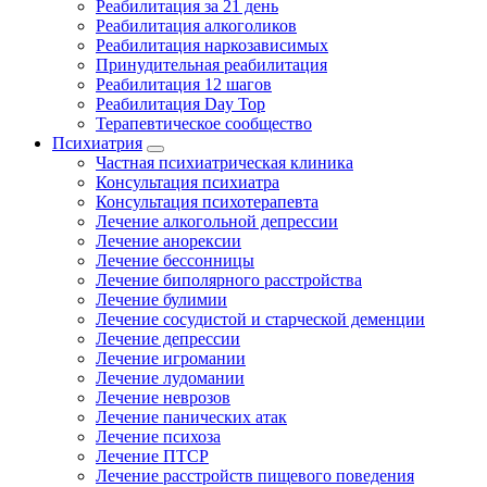
Реабилитация за 21 день
Реабилитация алкоголиков
Реабилитация наркозависимых
Принудительная реабилитация
Реабилитация 12 шагов
Реабилитация Day Top
Терапевтическое сообщество
Психиатрия
Частная психиатрическая клиника
Консультация психиатра
Консультация психотерапевта
Лечение алкогольной депрессии
Лечение анорексии
Лечение бессонницы
Лечение биполярного расстройства
Лечение булимии
Лечение сосудистой и старческой деменции
Лечение депрессии
Лечение игромании
Лечение лудомании
Лечение неврозов
Лечение панических атак
Лечение психоза
Лечение ПТСР
Лечение расстройств пищевого поведения