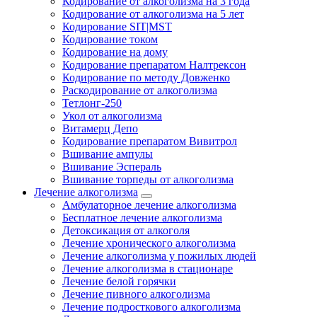
Кодирование от алкоголизма на 3 года
Кодирование от алкоголизма на 5 лет
Кодирование SIT|MST
Кодирование током
Кодирование на дому
Кодирование препаратом Налтрексон
Кодирование по методу Довженко
Раскодирование от алкоголизма
Тетлонг-250
Укол от алкоголизма
Витамерц Депо
Кодирование препаратом Вивитрол
Вшивание ампулы
Вшивание Эспераль
Вшивание торпеды от алкоголизма
Лечение алкоголизма
Амбулаторное лечение алкоголизма
Бесплатное лечение алкоголизма
Детоксикация от алкоголя
Лечение хронического алкоголизма
Лечение алкоголизма у пожилых людей
Лечение алкоголизма в стационаре
Лечение белой горячки
Лечение пивного алкоголизма
Лечение подросткового алкоголизма