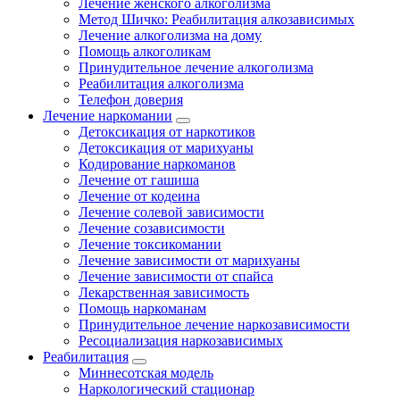
Лечение женского алкоголизма
Метод Шичко: Реабилитация алкозависимых
Лечение алкоголизма на дому
Помощь алкоголикам
Принудительное лечение алкоголизма
Реабилитация алкоголизма
Телефон доверия
Лечение наркомании
Детоксикация от наркотиков
Детоксикация от марихуаны
Кодирование наркоманов
Лечение от гашиша
Лечение от кодеина
Лечение солевой зависимости
Лечение созависимости
Лечение токсикомании
Лечение зависимости от марихуаны
Лечение зависимости от спайса
Лекарственная зависимость
Помощь наркоманам
Принудительное лечение наркозависимости
Ресоциализация наркозависимых
Реабилитация
Миннесотская модель
Наркологический стационар