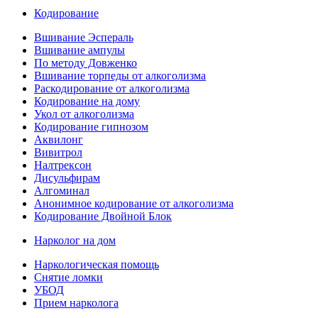
Кодирование
Вшивание Эспераль
Вшивание ампулы
По методу Довженко
Вшивание торпеды от алкоголизма
Раскодирование от алкоголизма
Кодирование на дому
Укол от алкоголизма
Кодирование гипнозом
Аквилонг
Вивитрол
Налтрексон
Дисульфирам
Алгоминал
Анонимное кодирование от алкоголизма
Кодирование Двойной Блок
Нарколог на дом
Наркологическая помощь
Снятие ломки
УБОД
Прием нарколога